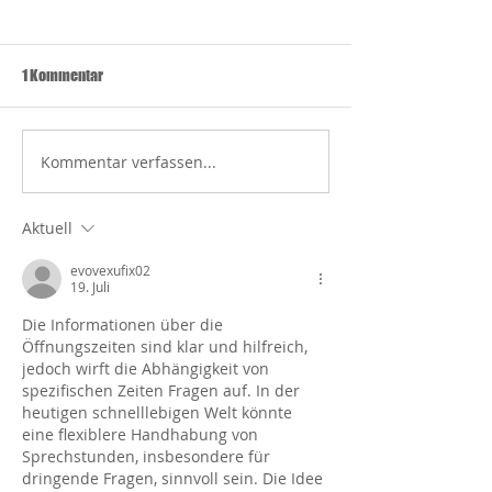
Covid-19 Impfungen in der
Covid-19 Impfport
Arztpraxis Glattpark
Kantons Zürich
Wir haben weitere
Wir haben weiter
1 Kommentar
Lieferungen erhalten, so
Lieferungen der C
dass die Verfügbarkeit des
Impfung (Herstell
Impfstoffes sehr gut ist.
Moderna) erhalt
Kommentar verfassen...
Gerne können Sie bei uns
wenden diese
telefonisch...
entsprechend de
Risikogruppen und
Aktuell
evovexufix02
19. Juli
Die Informationen über die 
Öffnungszeiten sind klar und hilfreich, 
jedoch wirft die Abhängigkeit von 
spezifischen Zeiten Fragen auf. In der 
heutigen schnelllebigen Welt könnte 
eine flexiblere Handhabung von 
Sprechstunden, insbesondere für 
dringende Fragen, sinnvoll sein. Die Idee 