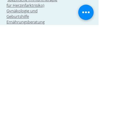
für Herzinfarktrisiko)
Gynäkologie und
Geburtshilfe
Ernährungsberatung
Blog
Umfragen
Privatkunden:
Krankenversicherung
Hausarztmodell
Unfallversicherung
Geschäftskunden:
Dienstleistungen allgemein
Lean Management in der
Arztpraxis
Technologie Hub und digital
health Expert (Testen,
Implentierung, Vermittlung)