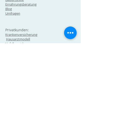
Ernährungsberatung
Blog
Umfragen
Privatkunden:
Krankenversicherung
Hausarztmodell
Unfallversicherung
Geschäftskunden:
Dienstleistungen allgemein
Lean Management in der
Arztpraxis
Technologie Hub und digital
health Expert (Testen,
Implentierung, Vermittlung)
Wir sind ein Ausbildungsbetrieb für