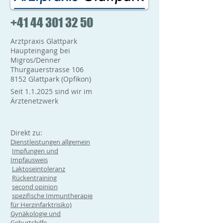
+41 44 301 32 50
Arztpraxis Glattpark
Haupteingang bei
Migros/Denner
Thurgauerstrasse 106
8152 Glattpark (Opfikon)
Seit 1.1.2025 sind wir im
Ärztenetzwerk
Direkt zu:
Dienstleistungen allgemein
Impfungen und
Impfausweis
Laktoseintoleranz
Rückentraining
second opinion
spezifische Immuntherapie
für Herzinfarktrisiko)
Gynäkologie und
Geburtshilfe