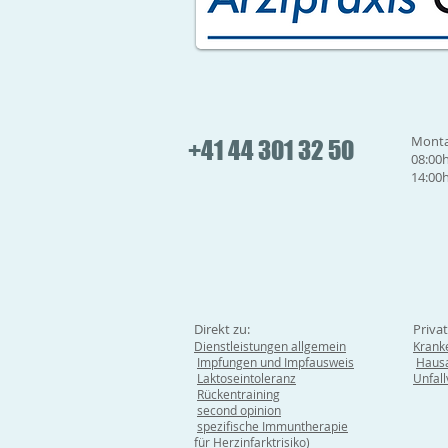
Monta
+41 44 301 32 50
08:00h
14:00h
Direkt zu:
Priva
Dienstleistungen allgemein
Krank
Impfungen und Impfausweis
Hausa
Laktoseintoleranz
Unfal
Rückentraining
second opinion
spezifische Immuntherapie
für Herzinfarktrisiko)