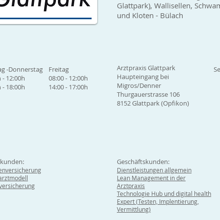
Glattpark), Wallisellen, Sch
und Kloten - Bülach
Arztpraxis Glattpark
g -Donnerstag
Freitag
Se
Haupteingang bei
 - 12:00h
08:00 - 12:00h
Migros/Denner
 - 18:00h
14:00 - 17:00h
Thurgauerstrasse 106
8152 Glattpark (Opfikon)
tkunden:
Geschäftskunden:
enversicherung
Dienstleistungen allgemein
rztmodell
Lean Management in der
lversicherung
Arztpraxis
Technologie Hub und digital health
Expert (Testen, Implentierung,
Vermittlung)