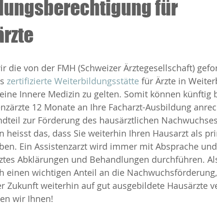
dungsberechtigung für
ärzte
wir die von der FMH (Schweizer Ärztegesellschaft) gefo
s 
zertifizierte Weiterbildungsstätte
 für Ärzte in Weite
meine Innere Medizin zu gelten. Somit können künftig 
enzärzte 12 Monate an Ihre Facharzt-Ausbildung anrech
andteil zur Förderung des hausärztlichen Nachwuchses
n heisst das, dass Sie weiterhin Ihren Hausarzt als pr
en. Ein Assistenzarzt wird immer mit Absprache und
rztes Abklärungen und Behandlungen durchführen. Als
ch einen wichtigen Anteil an die Nachwuchsförderung,
er Zukunft weiterhin auf gut ausgebildete Hausärzte v
en wir Ihnen!