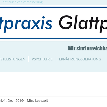
. Kontinuierliche Verbesserung
.
Wir sind erreichba
NSTLEISTUNGEN
PSYCHIATRIE
ERNÄHRUNGSBERATUNG
rk
1. Dez. 2016
1 Min. Lesezeit