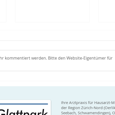
Covid-19 Impfungen verfügbar
Covid
Arztp
Covid-19 Impfungen (Hersteller
Wir 
Moderna) sind wieder gut
erhal
verfügbar. Somit können wir
ehr kommentiert werden. Bitte den Website-Eigentümer für
Verfü
wieder Erstimpfungen sowie
sehr 
auch Booster-Impfungen...
bei u
Ihre Arztpraxis für Hausarzt-M
der Region Zürich-Nord (Oerli
Seebach, Schwamendingen), Op