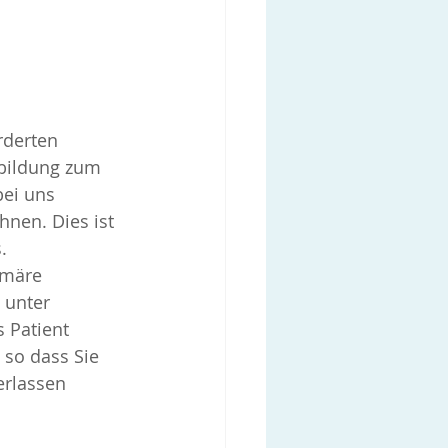
rderten 
rbildung zum 
bei uns 
nen. Dies ist 
.
imäre 
 unter 
 Patient 
 so dass Sie 
erlassen 