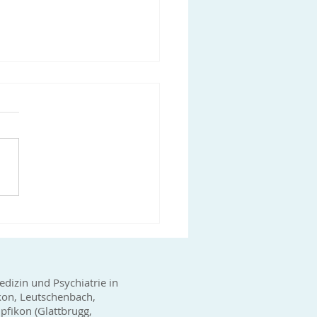
-19 Impfungen in der
raxis Glattpark
haben weitere Lieferungen
ten, so dass die
gbarkeit des Impfstoffes
gut ist. Gerne können Sie
ns telefonisch...
edizin und Psychiatrie in
kon, Leutschenbach,
fikon (Glattbrugg,