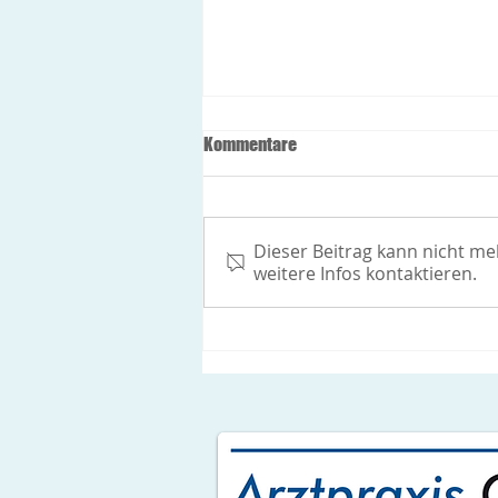
Öffnungszeiten während der
Kommentare
Feiertage
Freitag 24.12.2021: Allgemeine
Innere Medizin: 8-12h
Dieser Beitrag kann nicht m
Gynäkologie: geschlossen
weitere Infos kontaktieren.
Montag 27.12.2021 und
Dienstag 28.12.2021:
Allgemeine...