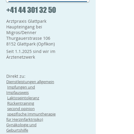
+41 44 301 32 50
Arztpraxis Glattpark
Haupteingang bei
Migros/Denner
Thurgauerstrasse 106
8152 Glattpark (Opfikon)
Seit 1.1.2025 sind wir im
Ärztenetzwerk
Direkt zu:
Dienstleistungen allgemein
Impfungen und
Impfausweis
Laktoseintoleranz
Rückentraining
second opinion
spezifische Immuntherapie
für Herzinfarktrisiko)
Gynäkologie und
Geburtshilfe