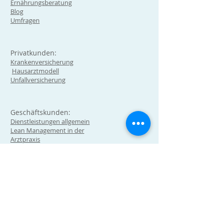
Ernährungsberatung
Blog
Umfragen
Privatkunden:
Krankenversicherung
Hausarztmodell
Unfallversicherung
Geschäftskunden:
Dienstleistungen allgemein
Lean Management in der
Arztpraxis
Technologie Hub und digital
health Expert (Testen,
Implentierung, Vermittlung)
Wir sind ein Ausbildungsbetrieb für
Medizinische Praxisassistentinnen