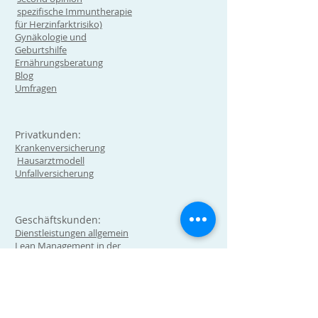
spezifische Immuntherapie
für Herzinfarktrisiko)
Gynäkologie und
Geburtshilfe
Ernährungsberatung
Blog
Umfragen
Privatkunden:
Krankenversicherung
Hausarztmodell
Unfallversicherung
Geschäftskunden:
Dienstleistungen allgemein
Lean Management in der
Arztpraxis
Technologie Hub und digital
health Expert (Testen,
Implentierung, Vermittlung)