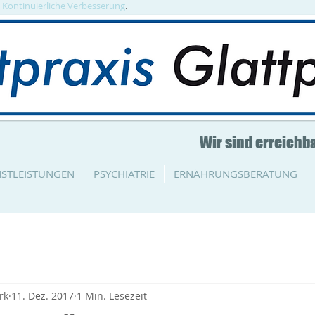
. Kontinuierliche Verbesserung
.
Wir sind erreichba
NSTLEISTUNGEN
PSYCHIATRIE
ERNÄHRUNGSBERATUNG
rk
11. Dez. 2017
1 Min. Lesezeit