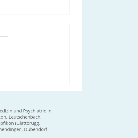
-19 Impfungen in der
raxis Glattpark
haben weitere Lieferungen
ten, so dass die
gbarkeit des Impfstoffes
gut ist. Gerne können Sie
ns telefonisch...
edizin und Psychiatrie in
kon, Leutschenbach,
fikon (Glattbrugg,
wamendingen, Dübendorf