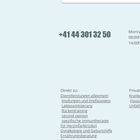
Monta
+41 44 301 32 50
08:00h
14:00h
Direkt zu:
Priva
Dienstleistungen allgemein
Krank
Impfungen und Impfausweis
Hausa
Laktoseintoleranz
Unfal
Rückentraining
second opinion
spezifische Immuntherapie
für Herzinfarktrisiko)
Gynäkologie und Geburtshilfe
Ernährungsberatung