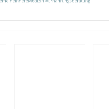
gemeineInnereMedizin
#Ernährungsberatung