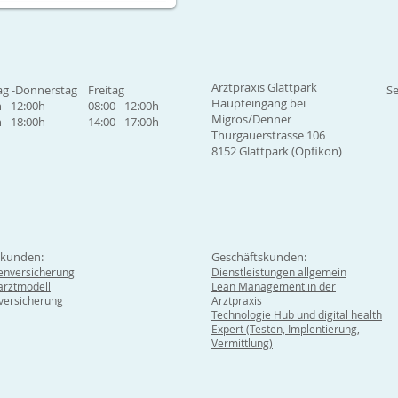
Arztpraxis Glattpark
g -Donnerstag
Freitag
Se
Haupteingang bei
 - 12:00h
08:00 - 12:00h
Migros/Denner
 - 18:00h
14:00 - 17:00h
Thurgauerstrasse 106
8152 Glattpark (Opfikon)
tkunden:
Geschäftskunden:
enversicherung
Dienstleistungen allgemein
rztmodell
Lean Management in der
lversicherung
Arztpraxis
Technologie Hub und digital health
Expert (Testen, Implentierung,
Vermittlung)