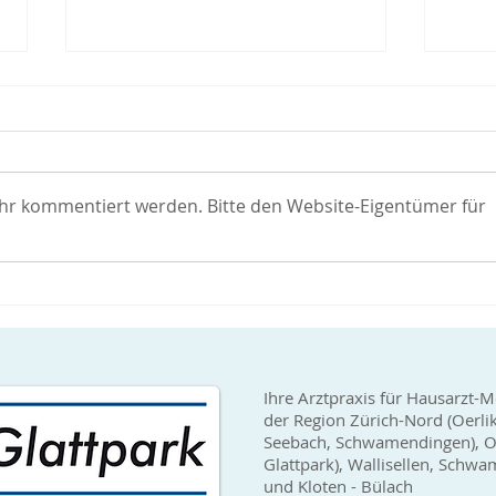
Covid-19 Impfungen verfügbar
Covid
Arztp
Covid-19 Impfungen (Hersteller
Wir 
Moderna) sind wieder gut
erhal
verfügbar. Somit können wir
ehr kommentiert werden. Bitte den Website-Eigentümer für
Verfü
wieder Erstimpfungen sowie
sehr 
auch Booster-Impfungen...
bei u
Ihre Arztpraxis für Hausarzt-M
der Region Zürich-Nord (Oerli
Seebach, Schwamendingen), Op
Glattpark), Wallisellen, Sch
und Kloten - Bülach