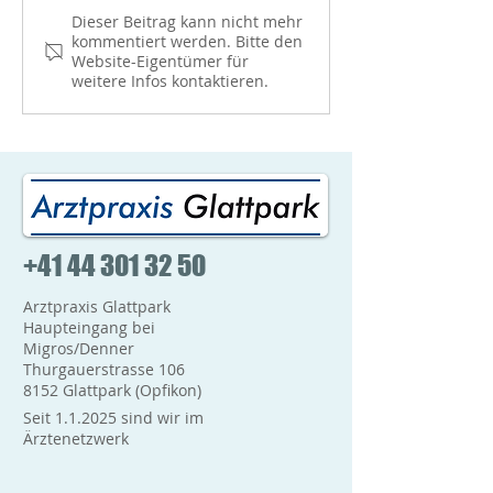
können wir wieder
Impfstoffes sehr g
Dieser Beitrag kann nicht mehr
Erstimpfungen sowie auch
Gerne können Sie
kommentiert werden. Bitte den
Booster-Impfungen...
telefonisch...
Website-Eigentümer für
weitere Infos kontaktieren.
+41 44 301 32 50
Arztpraxis Glattpark
Haupteingang bei
Migros/Denner
Thurgauerstrasse 106
8152 Glattpark (Opfikon)
Seit 1.1.2025 sind wir im
Ärztenetzwerk