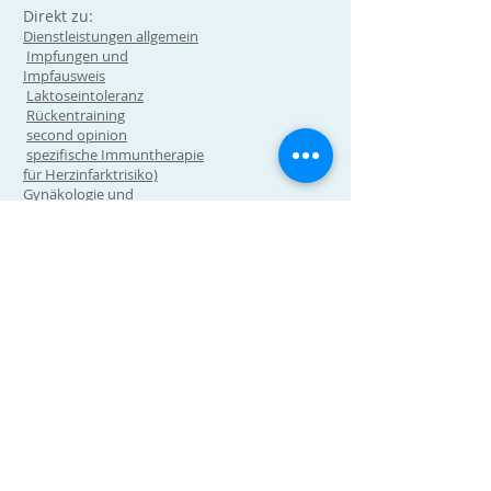
Direkt zu:
Dienstleistungen allgemein
Impfungen und
Impfausweis
Laktoseintoleranz
Rückentraining
second opinion
spezifische Immuntherapie
für Herzinfarktrisiko)
Gynäkologie und
Geburtshilfe
Ernährungsberatung
Blog
Umfragen
Privatkunden:
Krankenversicherung
Hausarztmodell
Unfallversicherung
Geschäftskunden: