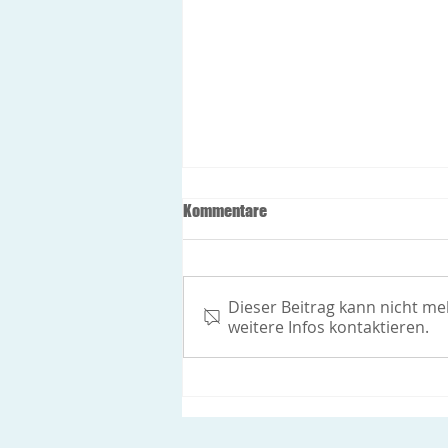
Öffnungszeiten während der
Kommentare
Feiertage
Freitag 24.12.2021: Allgemeine
Innere Medizin: 8-12h
Dieser Beitrag kann nicht m
Gynäkologie: geschlossen
weitere Infos kontaktieren.
Montag 27.12.2021 und
Dienstag 28.12.2021:
Allgemeine...