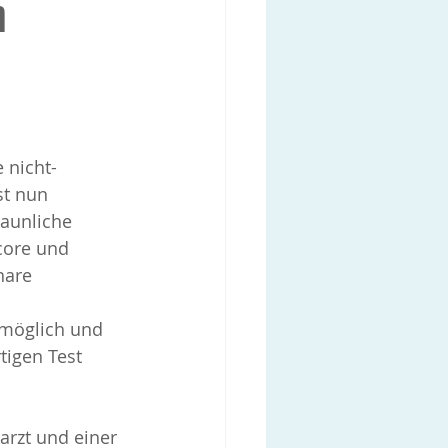
n
 nicht-
st nun 
taunliche 
core und 
nare 
 möglich und 
tigen Test 
rzt und einer 