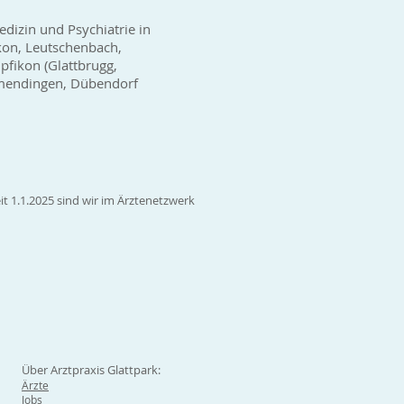
edizin und Psychiatrie in
kon, Leutschenbach,
fikon (Glattbrugg,
wamendingen, Dübendorf
it 1.1.2025 sind wir im Ärztenetzwerk
Über Arztpraxis Glattpark:
Ärzte
Jobs