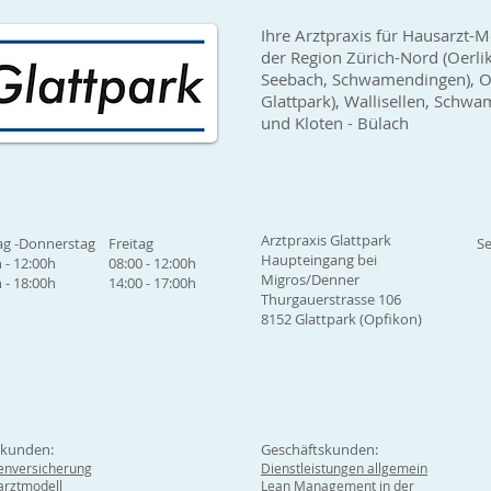
Ihre Arztpraxis für Hausarzt-M
der Region Zürich-Nord (Oerli
Seebach, Schwamendingen), Op
Glattpark), Wallisellen, Sch
und Kloten - Bülach
Arztpraxis Glattpark
g -Donnerstag
Freitag
Se
Haupteingang bei
 - 12:00h
08:00 - 12:00h
Migros/Denner
 - 18:00h
14:00 - 17:00h
Thurgauerstrasse 106
8152 Glattpark (Opfikon)
tkunden:
Geschäftskunden:
enversicherung
Dienstleistungen allgemein
rztmodell
Lean Management in der