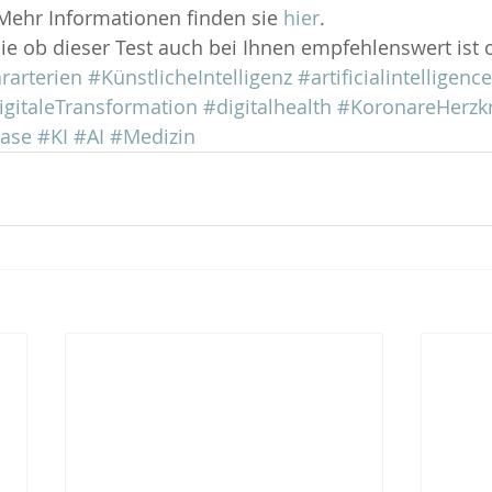
Mehr Informationen finden sie 
hier
.
ie ob dieser Test auch bei Ihnen empfehlenswert ist o
rarterien
#KünstlicheIntelligenz
#artificialintelligence
igitaleTransformation
#digitalhealth
#KoronareHerzkr
ease
#KI
#AI
#Medizin