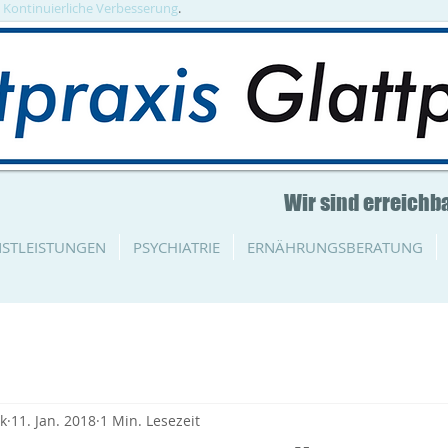
. Kontinuierliche Verbesserung
.
Wir sind erreichba
NSTLEISTUNGEN
PSYCHIATRIE
ERNÄHRUNGSBERATUNG
rk
11. Jan. 2018
1 Min. Lesezeit