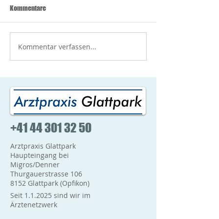
Covid-19 Impfungen
Wir haben weiter
Kommentare
(Hersteller Moderna) sind
Lieferungen erhal
wieder gut verfügbar. Somit
dass die Verfügba
können wir wieder
Impfstoffes sehr g
Kommentar verfassen...
Erstimpfungen sowie auch
Gerne können Sie
Booster-Impfungen...
telefonisch...
+41 44 301 32 50
Arztpraxis Glattpark
Haupteingang bei
Migros/Denner
Thurgauerstrasse 106
8152 Glattpark (Opfikon)
Seit 1.1.2025 sind wir im
Ärztenetzwerk