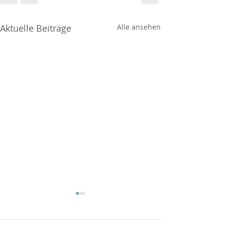
Aktuelle Beiträge
Alle ansehen
Covid-19 Impfungen
Covid-19 Impfunge
verfügbar
Arztpraxis Glattpa