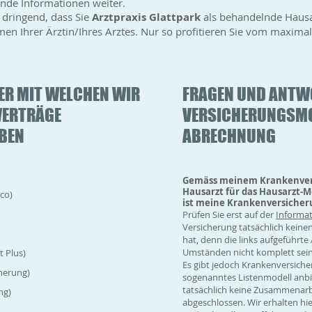
nde Informationen weiter.
e dringend, dass Sie
Arztpraxis Glattpark
als behandelnde Hausa
en Ihrer Ärztin/Ihres Arztes. Nur so profitieren Sie vom maxima
ER MIT WELCHEN WIR
FRAGEN UND ANTW
VERTRÄGE
VERSICHERUNGSMO
BEN
ABRECHNUNG
Gemäss meinem Krankenversi
Hausarzt für das Hausarzt-Mo
co)
ist meine Krankenversicher
Prüfen Sie erst auf der
Informat
Versicherung tatsächlich keine
hat, denn die links aufgeführt
Umständen nicht komplett sein
 Plus)
Es gibt jedoch Krankenversicher
herung)
sogenanntes Listenmodell anbi
tatsächlich keine Zusammenarb
ng)
abgeschlossen. Wir erhalten hi