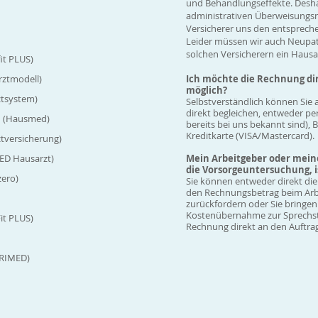
und Behandlungseffekte. Desha
administrativen Überweisungs
Versicherer uns den entsprech
Leider müssen wir auch Neupat
solchen Versicherern ein Haus
it PLUS)
ztmodell)
​Ich möchte die Rechnung dir
möglich?
ztsystem)
Selbstverständlich können Sie 
direkt begleichen, entweder per
d (Hausmed)
bereits bei uns bekannt sind),
Kreditkarte (VISA/Mastercard).
tversicherung)
ED Hausarzt)
Mein Arbeitgeber oder mein
die Vorsorgeuntersuchung, i
zero)
Sie können entweder direkt di
den Rechnungsbetrag beim Arb
zurückfordern oder Sie bringen
Kostenübernahme zur Sprechstu
it PLUS)
Rechnung direkt an den Auftra
PRIMED)