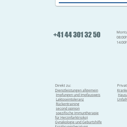
Monta
+41 44 301 32 50
08:00h
14:00h
Direkt zu:
Priva
Dienstleistungen allgemein
Krank
Impfungen und Impfausweis
Hausa
Laktoseintoleranz
Unfal
Rückentraining
second opinion
spezifische Immuntherapie
für Herzinfarktrisiko)
Gynäkologie und Geburtshilfe
Ernährungsberatung