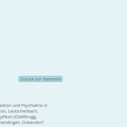
Zurück zur Startseite
edizin und Psychiatrie in
kon, Leutschenbach,
fikon (Glattbrugg,
wamendingen, Dübendorf