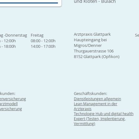
und Kloten - Bülach
Arztpraxis Glattpark
g -Donnerstag
Freitag
Se
Haupteingang bei
 - 12:00h
08:00 - 12:00h
Migros/Denner
 - 18:00h
14:00 - 17:00h
Thurgauerstrasse 106
8152 Glattpark (Opfikon)
tkunden:
Geschäftskunden:
enversicherung
Dienstleistungen allgemein
rztmodell
Lean Management in der
lversicherung
Arztpraxis
Technologie Hub und digital health
Expert (Testen, Implentierung,
Vermittlung)