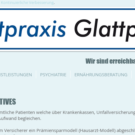
. Kontinuierliche Verbesserung
.
Wir sind erreichba
NSTLEISTUNGEN
PSYCHIATRIE
ERNÄHRUNGSBERATUNG
TIVES
tliche Patienten welche über Krankenkassen, Unfallversicherung
ufwand begleichen.
m Versicherer ein Prämiensparmodell (Hausarzt-Modell) abgeschl