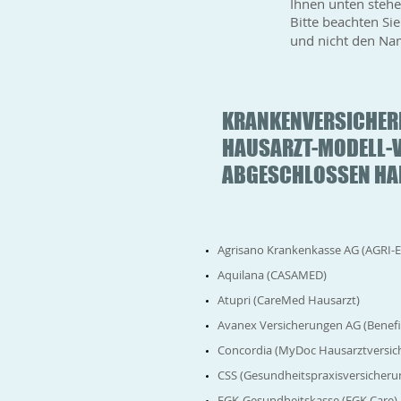
Ihnen unten stehe
Bitte beachten Si
und nicht den Nam
KRANKENVERSICHER
HAUSARZT-MODELL-
ABGESCHLOSSEN HA
Agrisano Krankenkasse AG (AGRI-E
Aquilana (CASAMED)
Atupri (CareMed Hausarzt)
Avanex Versicherungen AG (Benefit
Concordia (MyDoc Hausarztversic
CSS (Gesundheitspraxisversicheru
EGK-Gesundheitskasse (EGK Care)