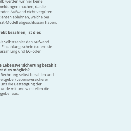
lb werden wir hier keine
meldungen machen, da die
enden Aufwand nicht vergüten.
ienten ablehnen, welche bei
arzt-Modell abgeschlossen haben.
ekt bezahlen, ist dies
als Selbstzahler den Aufwand
 Einzahlungsschein (sofern sie
 Barzahlung und EC- oder
e Lebensversicherung bezahlt
st dies möglich?
e Rechnung selbst bezahlen und
eitgeber/Lebensversicherer
 uns die Bestätigung der
nde mit und wir stellen die
ggeber aus.