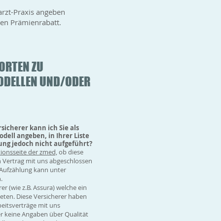
rzt-Praxis angeben
len Prämienrabatt.
ORTEN ZU
DELLEN UND/ODER
cherer kann ich Sie als
dell angeben, in Ihrer Liste
ung jedoch nicht aufgeführt?
ionsseite der zmed,
ob diese
n Vertrag mit uns abgeschlossen
e Aufzählung kann unter
.
er (wie z.B. Assura) welche ein
eten. Diese Versicherer haben
eitsverträge mit uns
er keine Angaben über Qualität