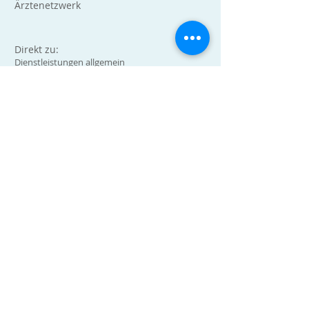
Ärztenetzwerk
Direkt zu:
Dienstleistungen allgemein
Impfungen und
Impfausweis
Laktoseintoleranz
Rückentraining
second opinion
spezifische Immuntherapie
für Herzinfarktrisiko)
Gynäkologie und
Geburtshilfe
Ernährungsberatung
Blog
Umfragen
Privatkunden:
Krankenversicherung
Hausarztmodell
Unfallversicherung