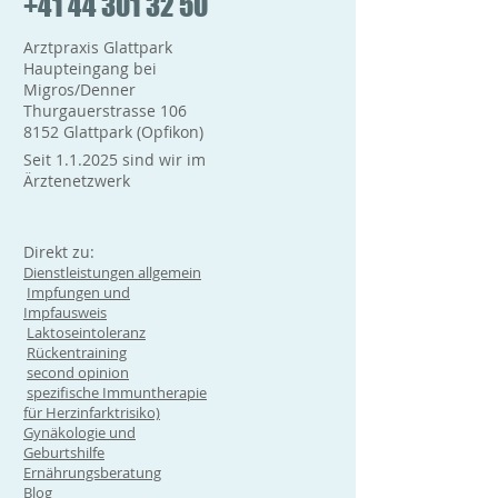
+41 44 301 32 50
Arztpraxis Glattpark
Haupteingang bei
Migros/Denner
Thurgauerstrasse 106
8152 Glattpark (Opfikon)
Seit 1.1.2025 sind wir im
Ärztenetzwerk
Direkt zu:
Dienstleistungen allgemein
Impfungen und
Impfausweis
Laktoseintoleranz
Rückentraining
second opinion
spezifische Immuntherapie
für Herzinfarktrisiko)
Gynäkologie und
Geburtshilfe
Ernährungsberatung
Blog