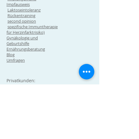
Impfausweis
Laktoseintoleranz
Rückentraining
second opinion
spezifische Immuntherapie
für Herzinfarktrisiko)
Gynäkologie und
Geburtshilfe
Ernährungsberatung
Blog
Umfragen
Privatkunden:
Krankenversicherung
Hausarztmodell
Unfallversicherung
Geschäftskunden:
Dienstleistungen allgemein
Lean Management in der
Arztpraxis