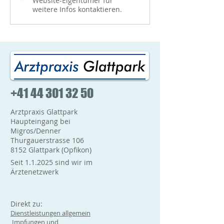
Booster-Impfungen...
telefonisch...
Website-Eigentümer für
weitere Infos kontaktieren.
+41 44 301 32 50
Arztpraxis Glattpark
Haupteingang bei
Migros/Denner
Thurgauerstrasse 106
8152 Glattpark (Opfikon)
Seit 1.1.2025 sind wir im
Ärztenetzwerk
Direkt zu:
Dienstleistungen allgemein
Impfungen und