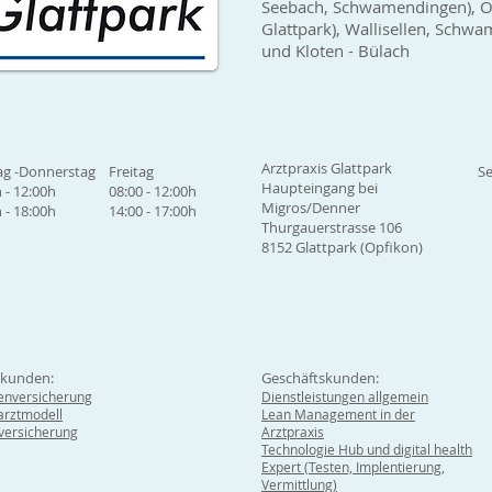
Seebach, Schwamendingen), Op
Glattpark), Wallisellen, Sch
und Kloten - Bülach
Arztpraxis Glattpark
g -Donnerstag
Freitag
Se
Haupteingang bei
 - 12:00h
08:00 - 12:00h
Migros/Denner
 - 18:00h
14:00 - 17:00h
Thurgauerstrasse 106
8152 Glattpark (Opfikon)
tkunden:
Geschäftskunden:
enversicherung
Dienstleistungen allgemein
rztmodell
Lean Management in der
lversicherung
Arztpraxis
Technologie Hub und digital health
Expert (Testen, Implentierung,
Vermittlung)