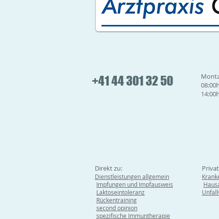
Monta
+41 44 301 32 50
08:00h
14:00h
Direkt zu:
Priva
Dienstleistungen allgemein
Krank
Impfungen und Impfausweis
Hausa
Laktoseintoleranz
Unfal
Rückentraining
second opinion
spezifische Immuntherapie