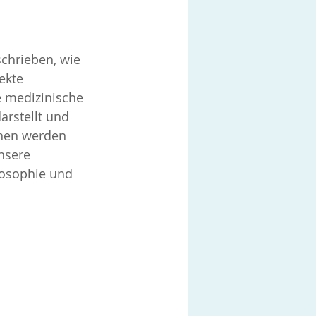
chrieben, wie 
ekte 
 medizinische 
rstellt und 
hen werden 
nsere 
losophie und 