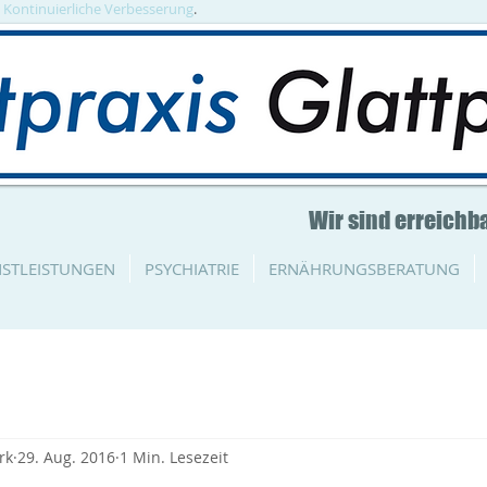
. Kontinuierliche Verbesserung
.
Wir sind erreichba
NSTLEISTUNGEN
PSYCHIATRIE
ERNÄHRUNGSBERATUNG
rk
29. Aug. 2016
1 Min. Lesezeit