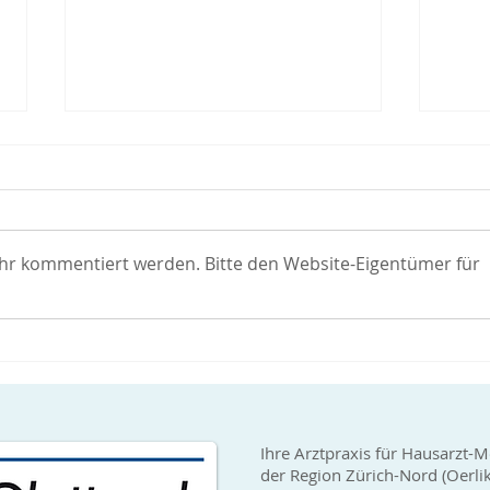
Covid-19 Impfungen verfügbar
Covid
Arztp
Covid-19 Impfungen (Hersteller
Wir 
Moderna) sind wieder gut
erhal
verfügbar. Somit können wir
ehr kommentiert werden. Bitte den Website-Eigentümer für
Verfü
wieder Erstimpfungen sowie
sehr 
auch Booster-Impfungen...
bei u
Ihre Arztpraxis für Hausarzt-M
der Region Zürich-Nord (Oerli