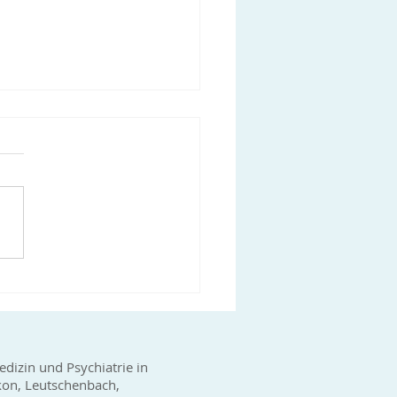
-19 Impfungen in der
raxis Glattpark
haben weitere Lieferungen
ten, so dass die
gbarkeit des Impfstoffes
gut ist. Gerne können Sie
ns telefonisch...
edizin und Psychiatrie in
kon, Leutschenbach,