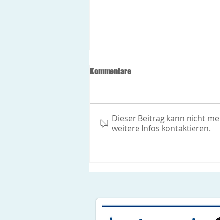
Öffnungszeiten während der
Kommentare
Feiertage
Freitag 24.12.2021: Allgemeine
Innere Medizin: 8-12h
Dieser Beitrag kann nicht m
Gynäkologie: geschlossen
weitere Infos kontaktieren.
Montag 27.12.2021 und
Dienstag 28.12.2021:
Allgemeine...