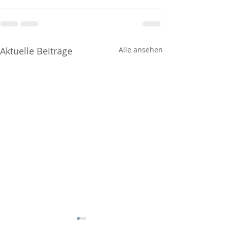
Aktuelle Beiträge
Alle ansehen
Covid-19 Impfungen
Covid-19 Impfunge