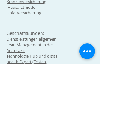
Krankenversicherung
Hausarztmodell
Unfallversicherung
Geschäftskunden:
Dienstleistungen allgemein
Lean Management in der
Arztpraxis
Technologie Hub und digital
health Expert (Testen,
Implentierung, Vermittlung)
Wir sind ein Ausbildungsbetrieb für
Medizinische Praxisassistentinnen