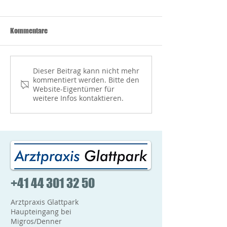
verfügbar
Arztpraxis Glattpa
Covid-19 Impfungen
Wir haben weiter
Kommentare
(Hersteller Moderna) sind
Lieferungen erhal
wieder gut verfügbar. Somit
dass die Verfügba
können wir wieder
Impfstoffes sehr g
Dieser Beitrag kann nicht mehr
Erstimpfungen sowie auch
Gerne können Sie
kommentiert werden. Bitte den
Booster-Impfungen...
telefonisch...
Website-Eigentümer für
weitere Infos kontaktieren.
+41 44 301 32 50
Arztpraxis Glattpark
Haupteingang bei
Migros/Denner