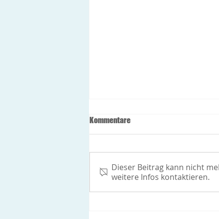
Öffnungszeiten während der
Kommentare
Feiertage
Freitag 24.12.2021: Allgemeine
Innere Medizin: 8-12h
Dieser Beitrag kann nicht m
Gynäkologie: geschlossen
weitere Infos kontaktieren.
Montag 27.12.2021 und
Dienstag 28.12.2021:
Allgemeine...