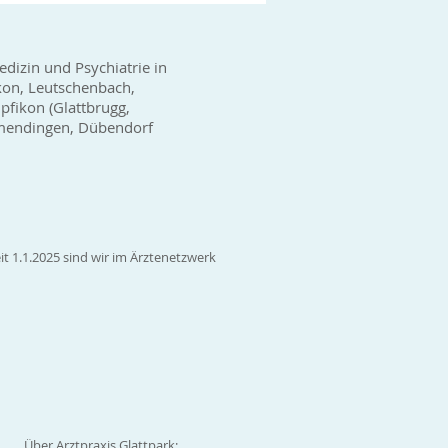
edizin und Psychiatrie in
kon, Leutschenbach,
fikon (Glattbrugg,
wamendingen, Dübendorf
it 1.1.2025 sind wir im Ärztenetzwerk
Über Arztpraxis Glattpark: