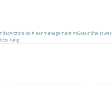
derArztpraxis
#leanmanagementimGesundheitswes
tezeitung