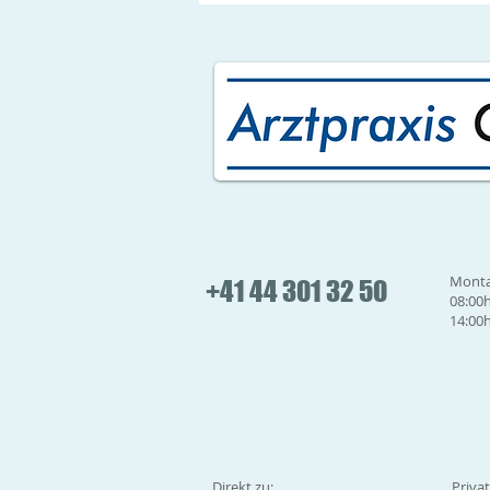
Monta
+41 44 301 32 50
08:00h
14:00h
Direkt zu:
Priva