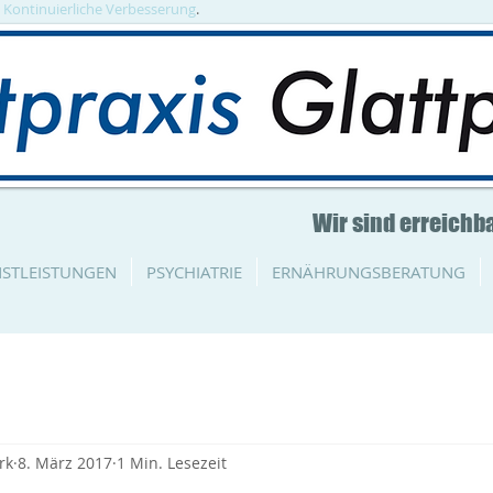
. Kontinuierliche Verbesserung
.
Wir sind erreichba
NSTLEISTUNGEN
PSYCHIATRIE
ERNÄHRUNGSBERATUNG
rk
8. März 2017
1 Min. Lesezeit