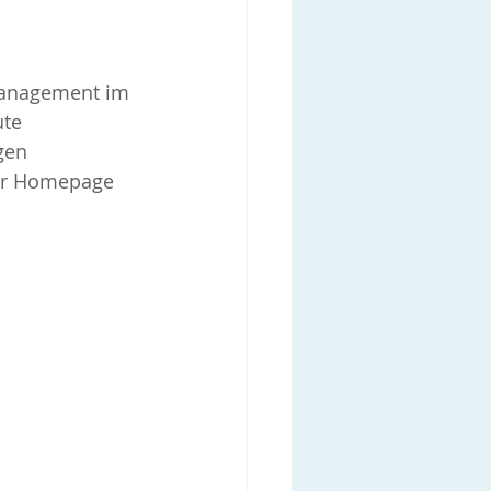
management im 
te 
gen 
der Homepage 