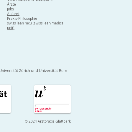
Ärzte
Jobs
Anfahrt
Praxis-Philosophie
swiss lean mcu (swiss lean medical
unit)
Universität Zürich und Universität Bern
© 2024 Arztpraxis Glattpark