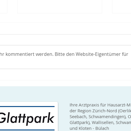
Covid-19 Impfungen verfügbar
Covid
Arztp
Covid-19 Impfungen (Hersteller
Wir 
Moderna) sind wieder gut
erhal
verfügbar. Somit können wir
ehr kommentiert werden. Bitte den Website-Eigentümer für
Verfü
wieder Erstimpfungen sowie
sehr 
auch Booster-Impfungen...
bei u
Ihre Arztpraxis für Hausarzt-M
der Region Zürich-Nord (Oerli
Seebach, Schwamendingen), Op
Glattpark), Wallisellen, Sch
und Kloten - Bülach