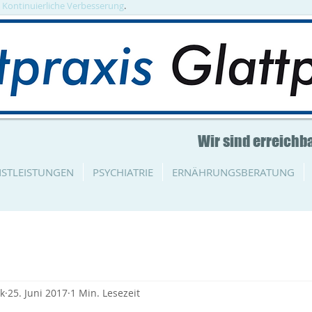
. Kontinuierliche Verbesserung
.
Wir sind erreichba
NSTLEISTUNGEN
PSYCHIATRIE
ERNÄHRUNGSBERATUNG
rk
25. Juni 2017
1 Min. Lesezeit