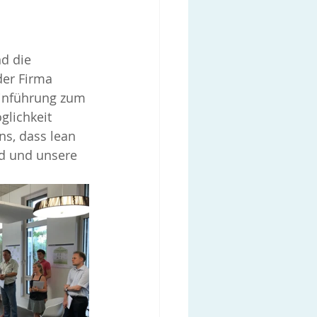
d die 
er Firma 
Einführung zum 
lichkeit 
s, dass lean 
d und unsere 