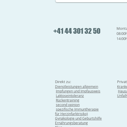
Monta
+41 44 301 32 50
08:00h
14:00h
Direkt zu:
Priva
Dienstleistungen allgemein
Krank
Impfungen und Impfausweis
Hausa
Laktoseintoleranz
Unfal
Rückentraining
second opinion
spezifische Immuntherapie
für Herzinfarktrisiko)
Gynäkologie und Geburtshilfe
Ernährungsberatung