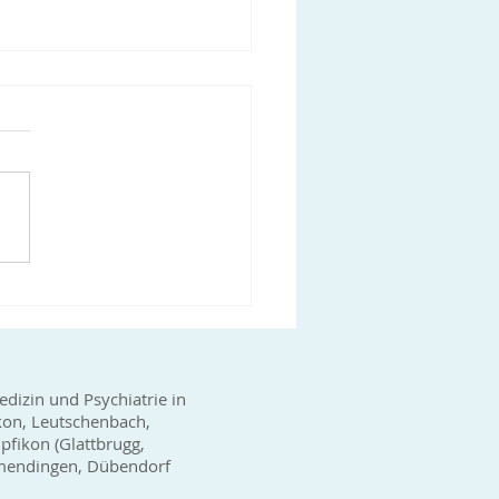
-19 Impfungen in der
raxis Glattpark
haben weitere Lieferungen
ten, so dass die
gbarkeit des Impfstoffes
gut ist. Gerne können Sie
ns telefonisch...
edizin und Psychiatrie in
kon, Leutschenbach,
fikon (Glattbrugg,
wamendingen, Dübendorf