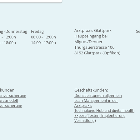
Arztpraxis Glattpark
g -Donnerstag
Freitag
Se
Haupteingang bei
 - 12:00h
08:00 - 12:00h
Migros/Denner
 - 18:00h
14:00 - 17:00h
Thurgauerstrasse 106
8152 Glattpark (Opfikon)
tkunden:
Geschäftskunden:
enversicherung
Dienstleistungen allgemein
rztmodell
Lean Management in der
lversicherung
Arztpraxis
Technologie Hub und digital health
Expert (Testen, Implentierung,
Vermittlung)