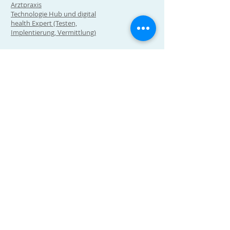
Arztpraxis
Technologie Hub und digital
health Expert (Testen,
Implentierung, Vermittlung)
Wir sind ein Ausbildungsbetrieb für
Medizinische Praxisassistentinnen
Wir sind eine Ausbildungspraxis der
Universität Zürich und Universität Bern