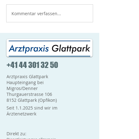
dass die Verfügbarkeit des
Impfung (Herstell
Impfstoffes sehr gut ist.
Moderna) erhalt
Kommentar verfassen...
Gerne können Sie bei uns
wenden diese
telefonisch...
entsprechend de
Risikogruppen und
+41 44 301 32 50
Arztpraxis Glattpark
Haupteingang bei
Migros/Denner
Thurgauerstrasse 106
8152 Glattpark (Opfikon)
Seit 1.1.2025 sind wir im
Ärztenetzwerk
Direkt zu: